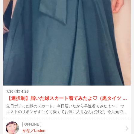
7/30 (木) 4:26
【選択制】届いた緑スカート着てみたよ♡（黒タイツ vs 生脚どっちが好き？
先日ポチった緑のスカート、今日届いたから早速着てみたよ〜！ ウ
エストのリボンがすごく可愛くてお気に入りなんだけど、今足元で迷
ってて… A：ちょっと大人っぽい「黒タイツ」 B：清楚な彼女感が出
る「生脚」 皆さんは、どっちの私が好き？ 今夜23時からチャットに
入るから、一番最初に入室してくれた人のリクエストに合わせようか
かな／Listen