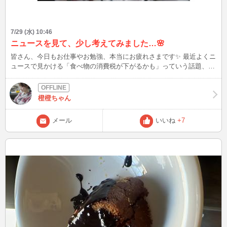
7/29 (水) 10:46
ニュースを見て、少し考えてみました…🌸
皆さん、今日もお仕事やお勉強、本当にお疲れさまです✨ 最近よくニ
ュースで見かける「食べ物の消費税が下がるかも」っていう話題、皆
さんはどう思われましたか？ お買い物が安くなるのは純粋に嬉しい
なって思う反面、期間限定で税率が変わるとレジの準備とかお店側の
負担がすごく大変そうですよね…💭 物価高や円安のことを考えて
橙橙ちゃん
も、消費税を下げるより所得税の減税とかで「手取り」を直接増やし
てもらえる方が、 無駄なコストもかからなくて現実的なのかな…な
メール
いいね
+7
んて、いろいろ考えてちゃいました🙄 一つのニュースでも色んな見
方があって、 社会の仕組みって難しいけど面白いなぁと感じます。
皆さんは今回のニュースや、これからの暮らしについてどう感じます
か？ ちょっと落ち着いた雰囲気で、そういう深めのお話もゆっくり
できたら嬉しいです🎀