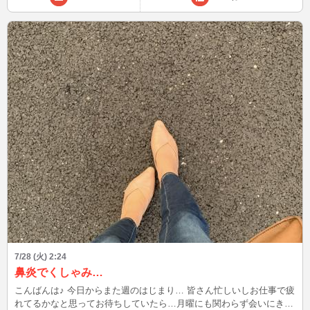
のブログより、制服を選びました😅 ちなみに昨年度はチャイナドレ
スでした! そして1年の抱負は… ⭐️資格取得! （やっぱり堅い…） ⭐️保
護猫活動始めたい🐈‍⬛ （私らしいと好評でした笑） 気がつくと人
数がどんどん増えて、中には どちら様ですか?というお方も居て、フ
ードとドリンクが足りなくなって私が買い出しに行くというハプニン
グもありましたがワイワイ楽しい1日を過ごしました🤭 良い1年にな
ればいいなと思っています😊 7月も残すところわずかです! そして試
験日も近づいてきています✏️ …の前に1つ大事な行事があるのです😊
○○○を企画いたしました⭐️ いつも読んでいただきありがとうございま
す😊
7/28 (火) 2:24
鼻炎でくしゃみ…
こんばんは♪ 今日からまた週のはじまり… 皆さん忙しいしお仕事で疲
れてるかなと思ってお待ちしていたら…月曜にも関わらず会いにきて