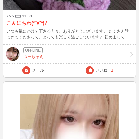
7/25 (土) 11:39
こんにちわ(*´∀`*)ﾉ
いつも気にかけて下さる方々、ありがとうございます。 たくさん話
にきてくださって、とっても楽しく過ごしています☆ 初めまして様
もお久しぶりです様もいつも来て下さる方もまた私とたくさん話して
くださいね！ 画像は編み物始めてみた。 です。 スタンバイ待機が多
いですが、少しでも気にかけてくだされば、呼び出してみて下さい
つーちゃん
（>▽<） 楽しい、濃厚な、素敵な時間を過ごせますように。 暑いの
でお体ご自愛ください。
メール
いいね
+1