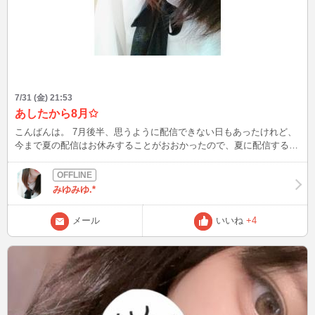
7/31 (金) 21:53
あしたから8月✩
こんばんは。 7月後半、思うように配信できない日もあったけれど、
今まで夏の配信はお休みすることがおおかったので、夏に配信するの
は新鮮でした。 暑さでばてぎみですが、8月も配信できたらいいな✩
こっそりと配信楽しんでいるので、みかけたら気軽に話しかけていた
だけたらとってもうれしいです♪ 緊張してるので待機中、近寄りがた
みゆみゆ.*
い雰囲気でてしまっているかもですがっ！笑 皆さんとまったりおは
なしできる時間を楽しみにしてるね✩ それではまた～
メール
いいね
+4