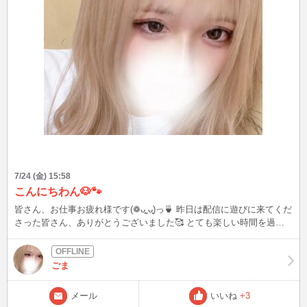
7/24 (金) 15:58
こんにちわん🐶🐾
皆さん、お仕事お疲れ様です(❁ᴗ͈ˬᴗ͈)っ🍵 昨日は配信に遊びに来てくだ
さった皆さん、ありがとうございました🥰 とても楽しい時間を過ご
せました✨ 今日も配信する予定なので、お時間が合えばぜひ遊びに来
てください😊 今日もよろしくお願いします💖
ごま
メール
いいね
+3