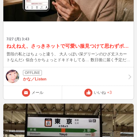
7/27 (月) 3:43
ねえねえ、さっきネットで可愛い服見つけて思わずポチっちゃった…！笑
普段の私とはちょっと違う、 大人っぽい深グリーンのひざ丈スカー
トなんだ♪ 似合うかちょっとドキドキしてる… 数日後に届く予定だか
ら、 届いた日は絶対にチャットで一番最初にお披露目するね！ 似合
ってるか、 一番に確かめに来てくれたら嬉しいな♡
かな／Listen
メール
いいね
+3