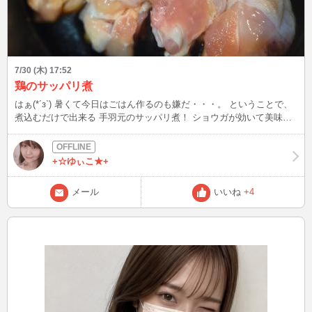
7/30 (木) 17:52
鶏のサッパリ煮
はぁ(*´з`) 暑くて今日はごはん作るのも嫌だ・・・。 ということで、
煮込むだけで出来る 手羽元のサッパリ煮！ ショウガが効いて美味し
い～
+☆ゆぃこ★+
メール
いいね
+4