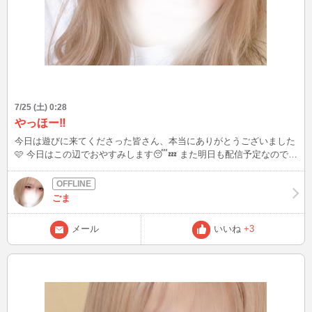
7/25 (土) 0:28
やっほー‼️
今日は遊びに来てくださった皆さん、本当にありがとうございました
🩷 今日はこの辺でおやすみします😴💤 また明日も配信予定なので、
タイミングが合ったらぜひ遊びに来てくださいね💕 お待ちしていま
す✨
ごま
メール
いいね
+3