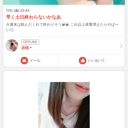
7/31 (金) 22:43
早く土日終わらないかなあ
今週末は飲んだくれで終わりそう🥃🥃 これ以上体重増えたらやばー
い🙄
恋桃＊
メール
いいね
+5