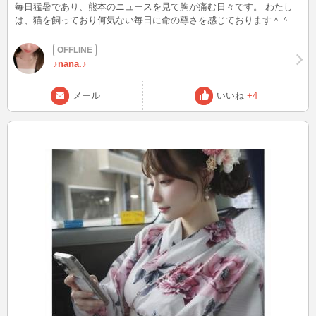
毎日猛暑であり、熊本のニュースを見て胸が痛む日々です。 わたし
は、猫を飼っており何気ない毎日に命の尊さを感じております＾＾
明日は、ログインできるかまだ分かりませんが、来られる場合には24
時過ぎにINするかもです♪ ちなみに金曜日の夜はおりますので、今月
ラストの金曜日、是非遊びに来てください(*´∇｀ 被災された方々に、
♪nana.♪
一日も早く平和な日常が訪れますように。 nana *)
メール
いいね
+4