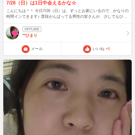
7/26（日）は1日中会えるかな☆
こんにちは＾＾ 今日7/26（日）は、ずっとお家にいるので、かなりの
時間インできます♪ 普段がんばってる男性の皆さんが、少しでもひま
りとの時間で癒されてくれたら嬉しいな★ できるだけたくさんの方
とお話ししたいので、メッセージをくれた方を優先させていただきま
す。 チャット中はメール見れないかもだけど、スタンバイ中はメー
**ひまり
ルで呼び出してくださいね♪
メール
いいね
+6