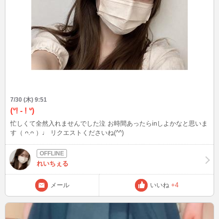
7/30 (木) 9:51
‎(ᐡ! - ! ᐡ)
忙しくて全然入れませんでした泣 お時間あったらinしよかなと思いま
す（ ᴖ.ᴖ ）♩ リクエストくださいね(^^)
れいちぇる
メール
いいね
+4