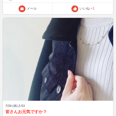
な♡ 「A」か「B」か、部屋に入ったらすぐに教えてね！ 画面の前で
待ってます♡
メール
いいね
+1
7/30 (木) 2:53
皆さんお元気ですか？