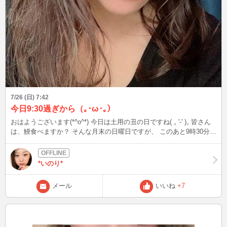
7/26 (日) 7:42
今日9:30過ぎから（｡･ω･｡）
おはようございます(*^o^*) 今日は土用の丑の日ですね( ꜆ '-' )꜆ 皆さん
は、鰻食べますか？ そんな月末の日曜日ですが、 このあと9時30分過
ぎぐらいから 2時間ぐらいインしようと思っています(*´꒳`*) 初日曜日
のお昼に どすっぴん眼鏡になりますが💦 声出しもあり予定なので タ
イミング合う方はお話しにきてもらえると嬉しいです☺️ そんな今日
*いのり*
は、 むかーしのパーマ時代だけど、、 すっぴん眼鏡の写真をお裾分
け♪(笑) 即切りされない方🙏(笑) 楽しく色んなお話しましょ～(っ ॑꒳ ॑c)
メール
いいね
+7
寝ぼけてたらごめんね♡(笑) また後でね（｡･ω･｡）