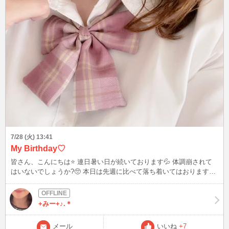
7/28 (火) 13:41
My Birthday♡
皆さん、こんにちは⭐️ 連日暑い日が続いております💦 体調崩されて
はいないでしょうか?🥺 本日は先週に比べて落ち着いてはおりますが
30℃を超えるとやはり辛いですね💦 無理をせず、どうかお身体大切
にしてくださいね✨ 私の誕生日に会いに来ていただきありがとうござ
いました✨🥹 メールも嬉しかったです😊 昨年度とは違う形で過ごせ
+みー+♪.＊
てとても幸せでした✨ さて先日、友人たちにも誕生日のお祝いをして
もらいました🎂 画像を見ていただければ分かるかと思いますが前回
メール
いいね
+7