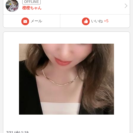
大規模な円買い介入に踏み切ったみたいです…！🏛️✨ 一気に5円も円
高になって、これで1〜2ヶ月くらいは効果が続くのかな…？とも思う
橙橙ちゃん
んだけど、 やっぱり円買い介入って「外貨準備高（使えるお金）」
に限りがあるから、どうしても時間稼ぎになっちゃう部分もあります
メール
いいね
+5
よね💦 やっぱり円安の根本的な原因になっている、 日米の金利差 💴
🇺🇸 財政悪化への懸念 🏛️ 中東情勢（ホルムズ海峡など）の緊迫化
🌍 このあたりが改善されないと、 本当の意味で円安に歯止めをかけ
るのは難しいのかなぁ…なんて真面目に考えちゃいました🤔💡 日銀
の利上げのタイミングや世界情勢のニュース、知れば知るほど奥が深
くて面白いですよね！ 「為替や世界情勢、経済の話が得意だ
よ〜！」「自分はこう思うよ！」っていう詳しい方がいたら、ぜひ、
色々と教えてほしいです💬💕
7/31 (金) 1:19