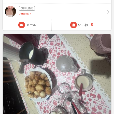
くれた方々ありがとうございました（涙） 鼻炎により、鼻がぐずぐ
ずな瞬間があり、すみません（涙） 明日のログイン予定↓ ２８日
（火）23時頃〜 良かったらお声がけください(*´∇｀*) お待ちしてい
♪nana.♪
ます＾＾ おやすみなさい！ nana
メール
いいね
+5