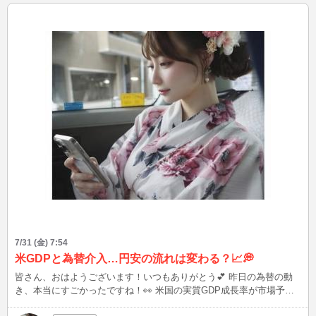
7/31 (金) 7:54
米GDPと為替介入…円安の流れは変わる？📈💭
皆さん、おはようございます！いつもありがとう💕 昨日の為替の動
き、本当にすごかったですね！👀 米国の実質GDP成長率が市場予想
を下回って「ドル安」になった絶妙なタイミングで、 政府・日銀が