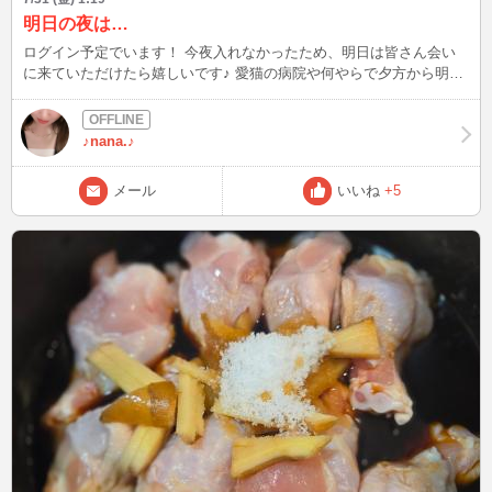
明日の夜は…
ログイン予定でいます！ 今夜入れなかったため、明日は皆さん会い
に来ていただけたら嬉しいです♪ 愛猫の病院や何やらで夕方から明日
はまたバタバタするため、INが遅くなったらすみません（涙） お待
ちしています(*´∀｀*) 週末ですし色々話しましょう♪
♪nana.♪
メール
いいね
+5