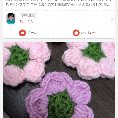
丸キャンプです 早朝に出たので野生動物がたくさん見れまして 鹿、
エルク、グリズリー(でかすぎて驚いて写真撮れず)、からの雌ですが
ムースに遭遇しました！！生ムース！足長くて本当におっきくて感
動！ あと霧が深く、長い間続いてなんだか幻想的なドライブタイム
たこてん
でした。 人との出会いってなんだろうねー？？ 来週末からキッチン
カーでバイト予定ですがキャンセルされる可能性もあるので笑 その
メール
いいね
+7
都度更新しますー それではまた