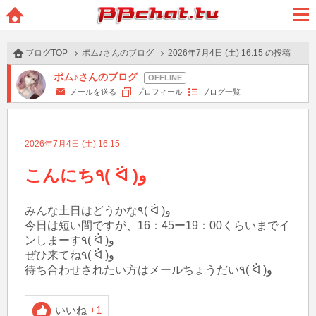
BBchatTV
ホー
メニ
ム
ュー
ブログTOP
ポム♪さんのブログ
2026年7月4日 (土) 16:15 の投稿
ポム♪さんのブログ
メールを送る
プロフィール
ブログ一覧
2026年7月4日 (土) 16:15
こんにち٩( ᐛ )و
みんな土日はどうかな٩( ᐛ )و

今日は短い間ですが、16：45ー19：00くらいまでイ
ンしまーす٩( ᐛ )و

ぜひ来てね٩( ᐛ )و

待ち合わせされたい方はメールちょうだい٩( ᐛ )و
いいね
+1