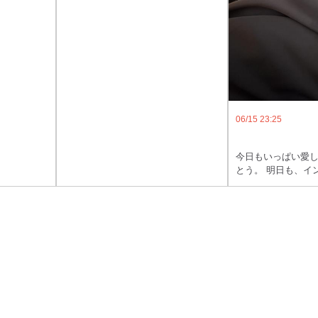
るのでお相手
明日も残業切り上げて、23:30までに
す
はインできるように頑張る！
06/15 23:25
今日もいっぱい愛
とう。 明日も、イ
予約してくれると