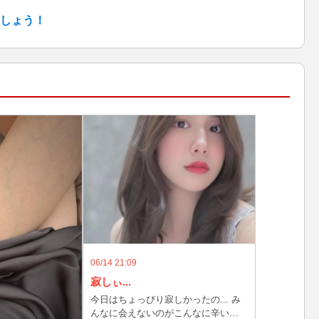
しょう！
06/14 21:09
寂しぃ...
今日はちょっぴり寂しかったの... み
んなに会えないのがこんなに辛いな