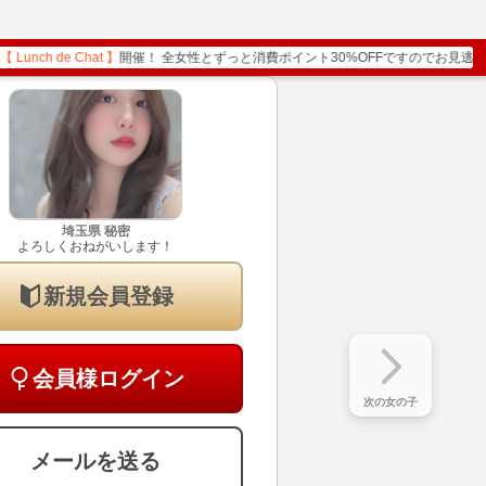
t 】
開催！ 全女性とずっと消費ポイント30%OFFですのでお見逃しなく！
埼玉県
秘密
よろしくおねがいします！
新規会員登録
会員様ログイン
次の女の子
メールを送る