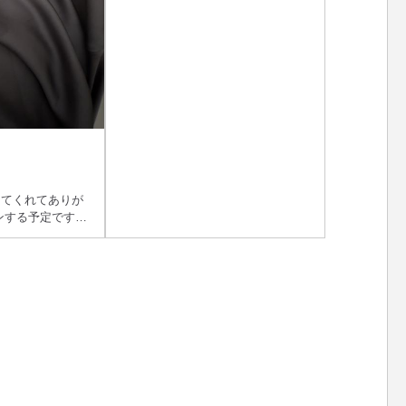
んて... また明日、来れそうだから い
っぱい愛してほしいなぁ🩷
してくれてありが
ンする予定です🩷
嬉しい！