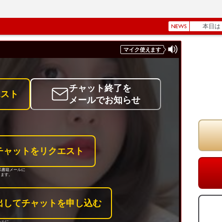
NEWS
本日は
【 Lunch de Cha
マイク
使えます
チャット終了を
エスト
メールでお知らせ
次へ
前へ
チャットをリクエスト
の私書箱メールに
します。
出してチャットを申し込む
ールに