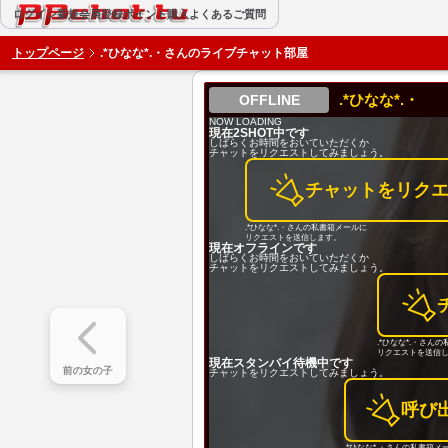
BBchatTV
ログイン
新規会員登録
ポイント購入
よくあるご質問
トップページ
.*ひなな*.・さんのライブチャット部屋
.*ひなな*.・
NOW LOADING
現在2SHOT中です
しばらくお時間をおいていただくか
チャットをリクエストしてみましょう。
チャットをリク
.*ひなな*.・さんの私書箱メールに
リクエストを送信します。
現在オフラインです
しばらくお時間をおいていただくか
チャットをリクエストしてみましょう。
.*ひなな*.・さん
リクエストを送信
現在スタンバイ待機中です
前の女の子
チャットをリクエストしてみましょう。
呼び
.*ひなな*.・さんの私書箱メ