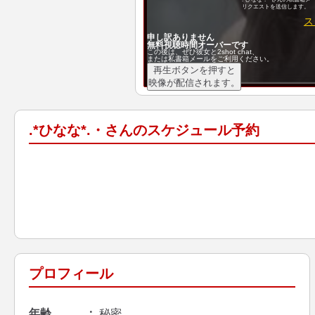
リクエストを送信します。
ス
申し訳ありません
無料視聴時間オーバーです
この後は、ぜひ彼女と2shot chat、
または私書箱メールをご利用ください。
再生ボタンを押すと
映像が配信されます。
.*ひなな*.・さんのスケジュール予約
プロフィール
年齢
秘密