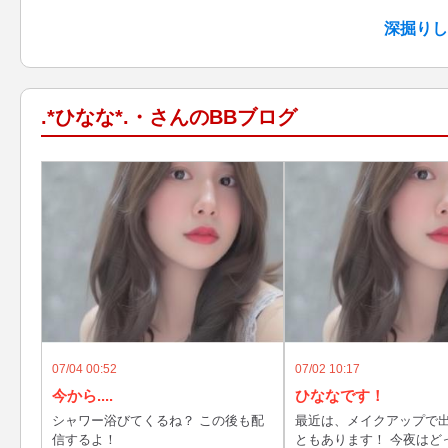
深掘りし
.*ひなな*.・さんのBBブログ
07/04 00:52
07/02 10:17
今から....
ひななです！
シャワー浴びてくるね？ この後も配
最近は、メイクアップで
信するよ！
ともあります！ 今夜はど