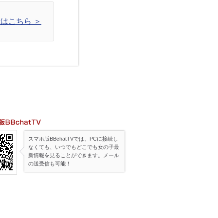
はこちら ＞
帯版BBchatTV
スマホ版BBchatTVでは、PCに接続し
なくても、いつでもどこでも女の子最
新情報を見ることができます。メール
の送受信も可能！