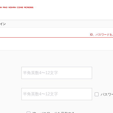
楽しめる
イン
インペー
ID、パスワード
パスワ