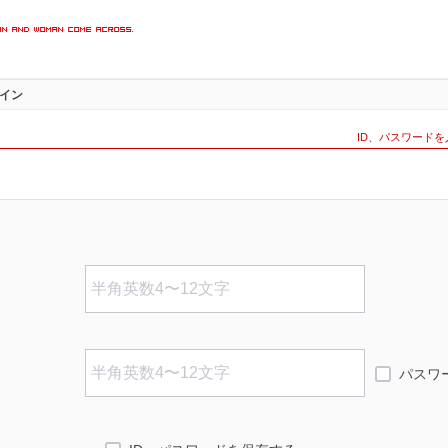
楽しめる
イン
インペー
ID、パスワード
パスワ