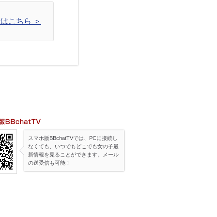
はこちら ＞
帯版BBchatTV
スマホ版BBchatTVでは、PCに接続し
なくても、いつでもどこでも女の子最
新情報を見ることができます。メール
の送受信も可能！