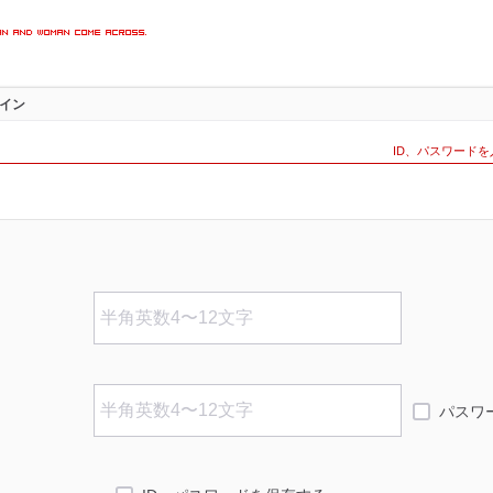
楽しめる
イン
インペー
ID、パスワード
パスワ