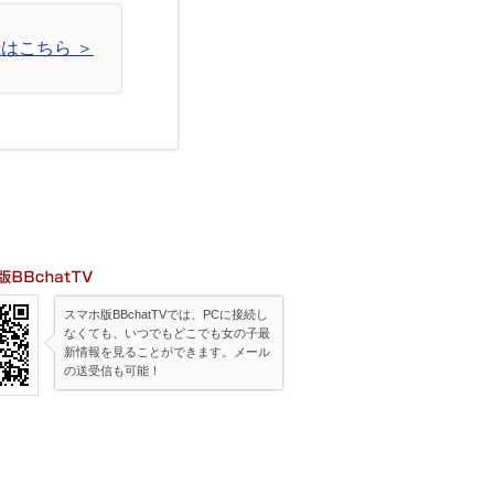
はこちら ＞
帯版BBchatTV
スマホ版BBchatTVでは、PCに接続し
なくても、いつでもどこでも女の子最
新情報を見ることができます。メール
の送受信も可能！