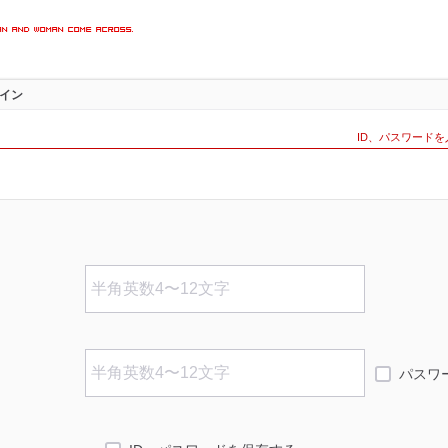
楽しめる
イン
インペー
ID、パスワード
パスワ