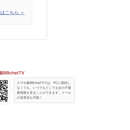
はこちら ＞
帯版BBchatTV
スマホ版BBchatTVでは、PCに接続し
なくても、いつでもどこでも女の子最
新情報を見ることができます。メール
の送受信も可能！