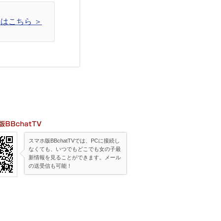
はこちら ＞
帯版BBchatTV
スマホ版BBchatTVでは、PCに接続し
なくても、いつでもどこでも女の子最
新情報を見ることができます。メール
の送受信も可能！