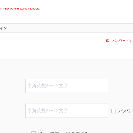
楽しめる
イン
インペー
ID、パスワード
パスワ