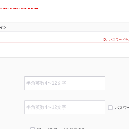
楽しめる
イン
インペー
ID、パスワード
パスワ