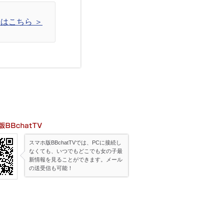
はこちら ＞
帯版BBchatTV
スマホ版BBchatTVでは、PCに接続し
なくても、いつでもどこでも女の子最
新情報を見ることができます。メール
の送受信も可能！