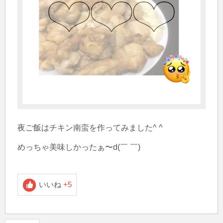
夜ご飯はチキン南蛮を作ってみました^ ^

めっちゃ美味しかったぁ〜d(￣ ￣)

いいね
+5