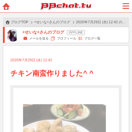
BBchatTV
ホー
メニ
ム
ュー
ブログTOP
+せいな+さんのブログ
2020年7月29日 (水) 12:42 の投稿
+せいな+さんのブログ
メールを送る
プロフィール
ブログ一覧
2020年7月29日 (水) 12:42
チキン南蛮作りました^ ^