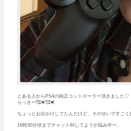
とある人からPS4の純正コントローラー頂きました♡

らっきー🥰💓🥰💓

ちょっとお出かけしてたんだけど、そのせいですごく
16時30分頃までチャットINしてようか悩み中ー。
