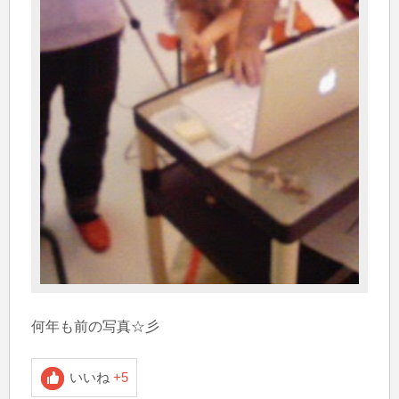
何年も前の写真☆彡
いいね
+5