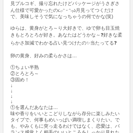
見プルコギ、撮り忘れたけどパッケージがうさぎさ
ん仕様で可愛かったの૮₍˶ᵔ ᵕ ᵔ˶₎ა月見ってつくだけ
で、美味しそうで気になっちゃうの何でかな(笑)

ゆらは、黄身がとろ～り大好きで、ゆで卵も目玉焼
きもとろとろが好き。あなたはどうかな～❓️好きな柔
らかさ加減でわかる占い見つけたの✨当たってる❓️

卵の黄身、好みの柔らかさは…

①ちょい半熟

②とろとろ～

③固め！

↓

↓

↓

↓

①を選んだあなたは…

味や香りをいいとこどりしながら存分に楽しみたい
タイプで、何事もめいっぱい満喫しまくりたい。で
も、やみくもに突っ走るわけではなく、恋愛は、バ
ランス感覚よく相手のいいところをしっかり見れた