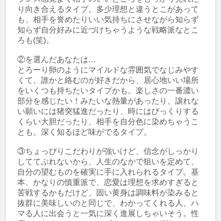
り向き合えるタイプ。多少理想と違うとこがあって
も、相手を誉めたりいい気持ちにさせながら知らず
知らず自分好みに近づけちゃうような戦略派なとこ
ろも(笑)。

②を選んだあなたは…

とろーり卵のようにマイルドな雰囲気でなじみやす
くて、誰かと絡むのが好きだから、居心地いい場所
をいくつも持ちたいタイプかも。楽しさの一番濃い
部分を感じたい！みたいな熱量があったり、譲れな
い願いには猪突猛進だったり、時にはびっくりする
くらい大胆だったり、相手を自分色に染めちゃうこ
とも。深く知るほど味がでるタイプ。

③ちょっぴりこだわりが強いけど、信念がしっかり
しててぶれないから、人生のなかで狙いを定めて、
自分の望むものを確実に手に入れられるタイプ。基
本、かなりの慎重派で、恋愛は理想を求めすぎると
苦戦するかもだけど、固い黄身は調味料が染みると
抜群に美味しいのと同じで、わかってくれる人、ハ
マる人に出会うと一気に深く進展しちゃいそう。性