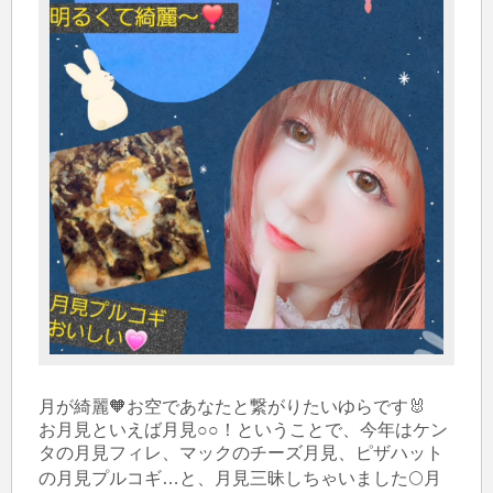
月が綺麗🧡お空であなたと繋がりたいゆらです🐰

お月見といえば月見○○！ということで、今年はケン
タの月見フィレ、マックのチーズ月見、ピザハット
の月見プルコギ…と、月見三昧しちゃいました🌕️月