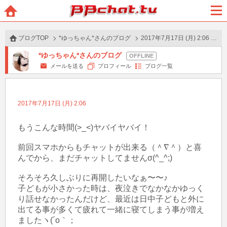
BBchatTV
ホー
メニ
ム
ュー
ブログTOP
*ゆっちゃん*さんのブログ
2017年7月17日 (月) 2:06 の投稿
*ゆっちゃん*さんのブログ
メールを送る
プロフィール
ブログ一覧
2017年7月17日 (月) 2:06
もうこんな時間(>_<)ヤバイヤバイ！

前回スマホからもチャットが出来る（＾∇＾）と喜
んでから、まだチャットしてませんσ(^_^;)

そろそろ久しぶりに再開したいなぁ〜〜♪

子どもが小さかった時は、夜泣きでなかなかゆっく
り話せなかったんだけど、最近は日中子どもと外に
出てる事が多くて疲れて一緒に寝てしまう事が増え
ましたヽ(´o｀；
