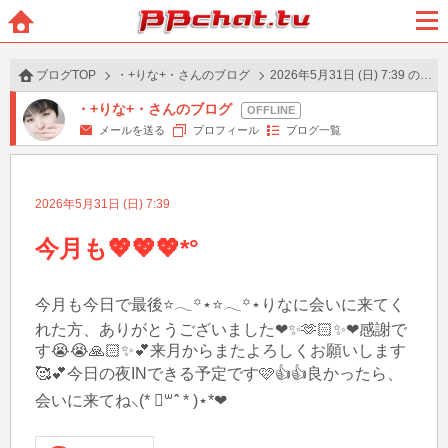
BBchatTV
ホー
メニ
ム
ュー
ブログTOP
・+りな+・さんのブログ
2026年5月31日 (日) 7:39 の投稿
・+りな+・さんのブログ
メールを送る
プロフィール
ブログ一覧
2026年5月31日 (日) 7:39
今月も💖💖💖*°
今月も今日で最後⭐️𓂃꙳⋆⭐️𓂃꙳⋆りなに会いに来てく
れた方、ありがとうございました❤✨🫶🏻✨❤感謝で
す😭😭🙏🏻✨💕来月からまたよろしくお願いします
🥰💕今日の夜INできる予定です🩷👍👍良かったら、
会いに来てね⸜(* ॑꒳ˆ * )⋆*❤︎