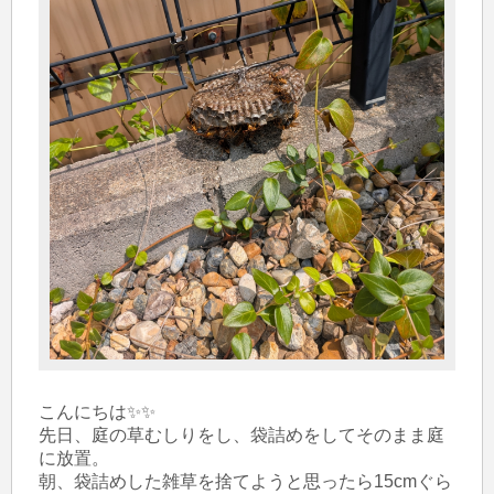
こんにちは✨✨

先日、庭の草むしりをし、袋詰めをしてそのまま庭
に放置。

朝、袋詰めした雑草を捨てようと思ったら15cmぐら