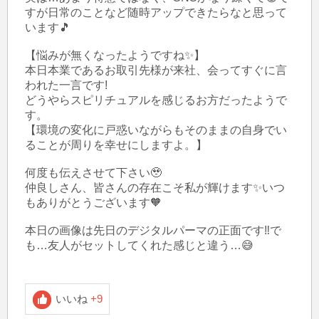
すが日常のことなど随時アップできたらなと思って
います🎵

【悩みが無くなったようですね✨】

本日本業であるお取引先様が来社、会ってすぐに言
われた一言です!

どうやらスピリチュアルを感じるお方だったようで
す。

【環境の変化に戸惑いながらもそのままの自身でい
ることが周りを幸せにしますよ。】

何度も伝えさせて下さい🥹

仲良しさん、皆さんの存在こそ私が輝けます✨いつ
もありがとうございます🧡

本日の画像は先日のデジタルパーマの正面です‼️で
も…友人がセットしてくれた感じと違う…😅

いいね
+9