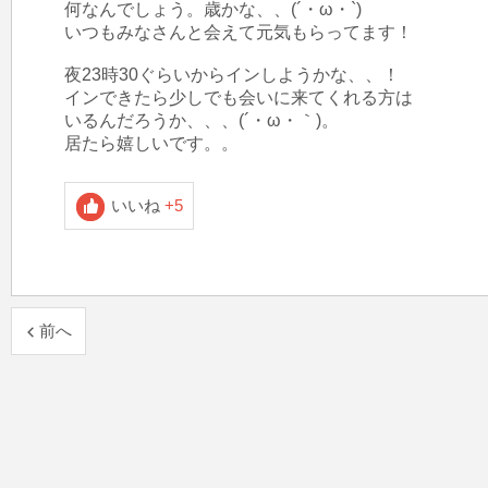
何なんでしょう。歳かな、、(´・ω・`)

いつもみなさんと会えて元気もらってます！

夜23時30ぐらいからインしようかな、、！

インできたら少しでも会いに来てくれる方は

いるんだろうか、、、(´・ω・｀)。

居たら嬉しいです。。
いいね
+5
前へ