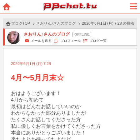
BBchatTV
ホー
メニ
ム
ュー
ブログTOP
さおりん♪さんのブログ
2020年6月1日 (月) 7:28 の投稿
さおりん♪さんのブログ
メールを送る
プロフィール
ブログ一覧
2020年6月1日 (月) 7:28
4月〜5月月末☆
おはようございます！

4月から初めて

最初はどんなお話していいのか

わからなかった部分ありましたが

たくさんお話してくださった方

私に優しくお言葉をかけてくださった方

本当にありがとうございました！

来たよとか待ってたよなど
