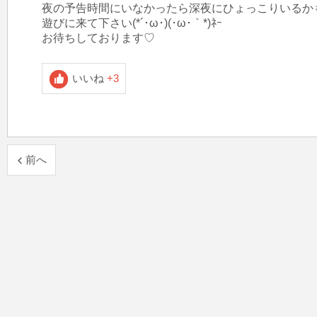
夜の予告時間にいなかったら深夜にひょっこりいるかも
遊びに来て下さい(*´･ω･)(･ω･｀*)ﾈｰ

お待ちしております♡
いいね
+3
前へ