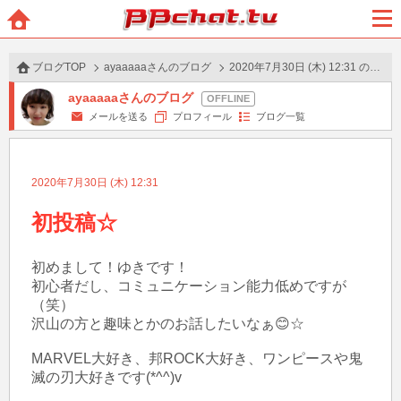
BBchatTV
ホー
メニ
ム
ュー
ブログTOP
ayaaaaaさんのブログ
2020年7月30日 (木) 12:31 の投稿
ayaaaaaさんのブログ
メールを送る
プロフィール
ブログ一覧
2020年7月30日 (木) 12:31
初投稿☆
初めまして！ゆきです！

初心者だし、コミュニケーション能力低めですが
（笑）

沢山の方と趣味とかのお話したいなぁ😊☆

MARVEL大好き、邦ROCK大好き、ワンピースや鬼
滅の刃大好きです(*^^)v
