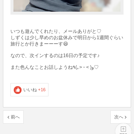
いつも遊んでくれたり、メールありがと♡

しずくは少し早めのお盆休みで明日から1週間ぐらい
旅行とか行きまーーーす😆

なので、次インするのは16日の予定です♪

また色んなことお話しようね٩(｡˃ ᵕ ˂ )و♡

いいね
+16
前へ
次へ