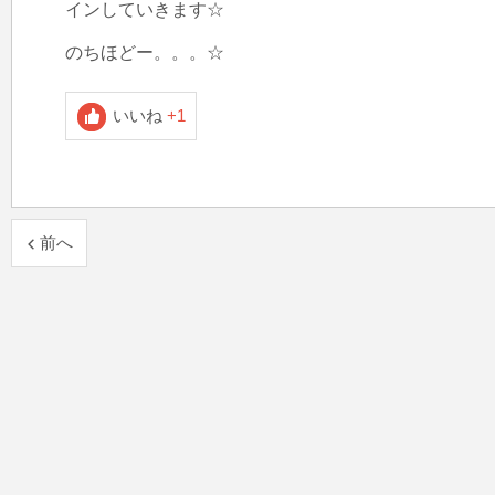
インしていきます☆

いいね
+1
前へ