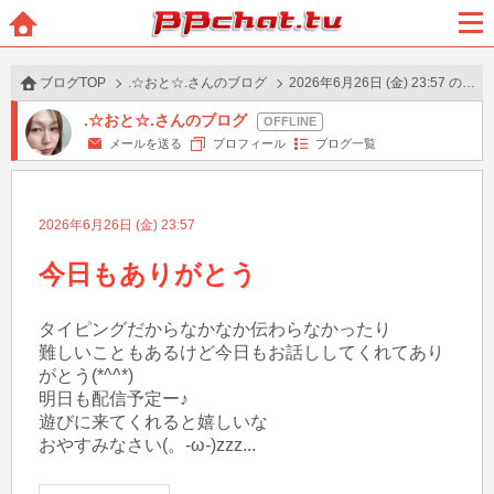
BBchatTV
ホー
メニ
ム
ュー
ブログTOP
.☆おと☆.さんのブログ
2026年6月26日 (金) 23:57 の投稿
.☆おと☆.さんのブログ
メールを送る
プロフィール
ブログ一覧
2026年6月26日 (金) 23:57
今日もありがとう
タイピングだからなかなか伝わらなかったり

難しいこともあるけど今日もお話ししてくれてあり
がとう(*^^*)

明日も配信予定ー♪

遊びに来てくれると嬉しいな

おやすみなさい(。-ω-)zzz...