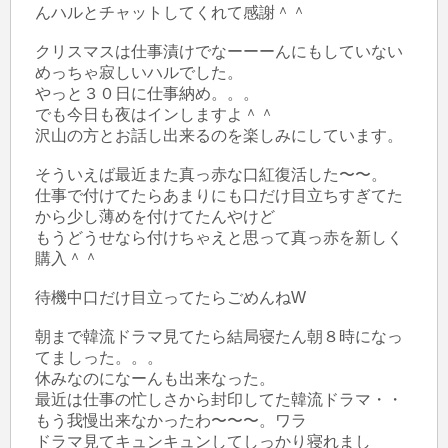
んハルとチャットしてくれて感謝＾＾

クリスマスは仕事漬けでなーーーんにもしていない
めっちゃ寂しいハルでした。

やっと３０日に仕事納め。。。

でも今日も夜はインしますよ＾＾

沢山の方とお話し出来るのを楽しみにしています。

そういえば最近また真っ赤な口紅復活した〜〜。

仕事で付けてたらあまりにも口だけ目立ちすぎてた
から少し薄めを付けてたんやけど

もうどうせなら付けちゃえと思って真っ赤を新しく
購入＾＾

待機中口だけ目立ってたらごめんねW

朝まで韓流ドラマ見てたら結局寝たん朝８時になっ
てましった。。。

休みなのになーんも出来なった。

最近は仕事の忙しさから封印してた韓流ドラマ・・

もう我慢出来なかったわ〜〜〜。ワラ

ドラマ見てキュンキュンしてしっかり寝れまし