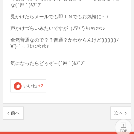
な( ´艸｀)ﾑﾌﾟﾌﾟ

見かけたらメールでも即ＩＮでもお気軽に～♪

声かけづらいみたいですが（ﾉ∇≦*) ｷｬﾊｯｯｯｯ♪

全然普通なので？？普通？かわからんけど((((((((((ﾉ
∀`)･ﾟ･｡ ｱﾋｬﾋｬﾋｬﾋｬ

気になったらどぅぞ～( ´艸｀)ﾑﾌﾟﾌﾟ

いいね
+2
前へ
次へ