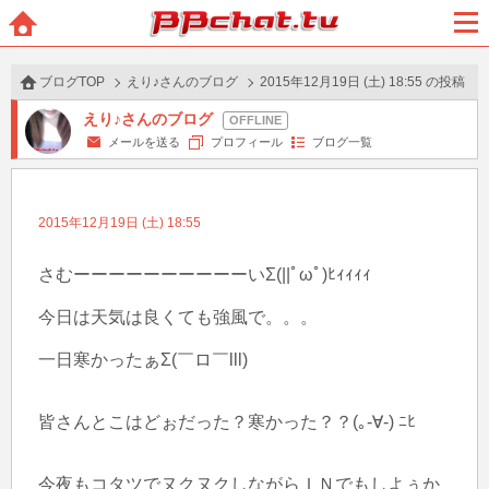
BBchatTV
ホー
メニ
ム
ュー
ブログTOP
えり♪さんのブログ
2015年12月19日 (土) 18:55 の投稿
えり♪さんのブログ
メールを送る
プロフィール
ブログ一覧
2015年12月19日 (土) 18:55
さむーーーーーーーーーーいΣ(||ﾟωﾟ)ﾋｨｨｨｨ

今日は天気は良くても強風で。。。

一日寒かったぁΣ(￣ロ￣lll)　

皆さんとこはどぉだった？寒かった？？(｡-∀-) ﾆﾋ

今夜もコタツでヌクヌクしながらＩＮでもしよぅか