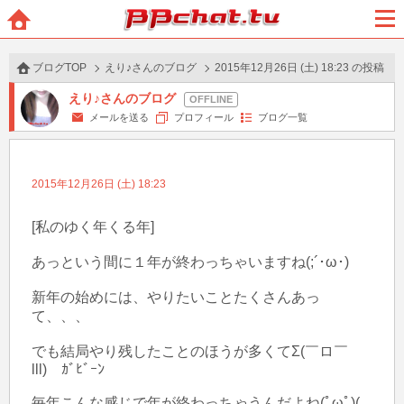
BBchatTV
ホー
メニ
ム
ュー
ブログTOP
えり♪さんのブログ
2015年12月26日 (土) 18:23 の投稿
えり♪さんのブログ
メールを送る
プロフィール
ブログ一覧
2015年12月26日 (土) 18:23
[私のゆく年くる年]

あっという間に１年が終わっちゃいますね(;´･ω･)

新年の始めには、やりたいことたくさんあっ
て、、、

でも結局やり残したことのほうが多くてΣ(￣ロ￣
lll)　ｶﾞﾋﾞｰﾝ 

毎年こんな感じで年が終わっちゃうんだよね(ﾟωﾟ)(｡