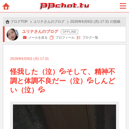
BBchatTV
ホー
メニ
ム
ュー
ブログTOP
ユリナさんのブログ
2026年6月8日 (月) 17:31 の投稿
ユリナさんのブログ
メールを送る
プロフィール
ブログ一覧
2026年6月8日 (月) 17:31
怪我した（泣）💦そして、精神不
調と体調不良だー（泣）💦しんど
い（泣）💦