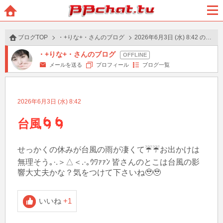
BBchatTV
ホー
メニ
ム
ュー
ブログTOP
・+りな+・さんのブログ
2026年6月3日 (水) 8:42 の投稿
・+りな+・さんのブログ
メールを送る
プロフィール
ブログ一覧
2026年6月3日 (水) 8:42
台風🌀🌀
せっかくの休みが台風の雨が凄くて☔☔お出かけは
無理そう｡·.＞△＜.·｡ｳﾜｧｧﾝ 皆さんのとこは台風の影
響大丈夫かな？気をつけて下さいね🥹🥹
いいね
+1