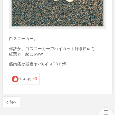
白スニーカー。

何故か、白スニーカーでハイカット好き(*´ω`*)

紅葉と一緒にwww

筋肉痛が最近ヤバい(ﾟＡﾟ;)ｺﾞｸﾘ
いいね
+3
前へ