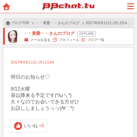
BBchatTV
ホー
メニ
ム
ュー
ブログTOP
・・美愛・・さんのブログ
2017年9月11日 (月) 23:44 の投稿
・・美愛・・さんのブログ
メールを送る
プロフィール
ブログ一覧
2017年9月11日 (月) 23:44
明日のお知らせ♡

9/12火曜

昼以降来る予定です(*/ω＼*)

久々なのでお会いできる方ぜひ

お話ししましょうっっ(/∀｀*) 
いいね
+5