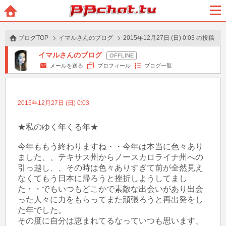
BBchatTV
ホー
メニ
ム
ュー
ブログTOP
イマルさんのブログ
2015年12月27日 (日) 0:03 の投稿
イマルさんのブログ
メールを送る
プロフィール
ブログ一覧
2015年12月27日 (日) 0:03
★私のゆく年くる年★

今年ももう終わりますね・・今年は本当に色々あり
ました、、テキサス州からノースカロライナ州への
引っ越し、、その時は色々ありすぎて前が全然見え
なくてもう日本に帰ろうと挫折しようしてまし
た・・でもいつもどこかで素敵な出会いがあり出会
った人々に力をもらってまた頑張ろうと再出発をし
た年でした。

その度に自分は恵まれてるなっていつも思います、