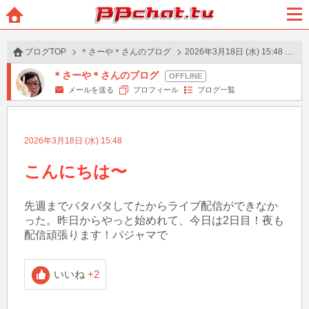
BBchatTV
ホー
メニ
ム
ュー
ブログTOP
＊さーや＊さんのブログ
2026年3月18日 (水) 15:48 の投稿
＊さーや＊さんのブログ
メールを送る
プロフィール
ブログ一覧
2026年3月18日 (水) 15:48
こんにちは〜
先週までバタバタしてたからライブ配信ができなか
った。昨日からやっと始めれて、今日は2日目！夜も
配信頑張ります！パジャマで
いいね
+2