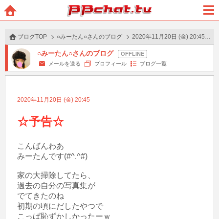
BBchatTV
ホー
メニ
ム
ュー
ブログTOP
○みーたん○さんのブログ
2020年11月20日 (金) 20:45 の投稿
○みーたん○さんのブログ
メールを送る
プロフィール
ブログ一覧
2020年11月20日 (金) 20:45
☆予告☆
こんばんわあ

みーたんです(#^.^#)

家の大掃除してたら、

過去の自分の写真集が

でてきたのね

初期の頃にだしたやつで

こっぱ恥ずかしかったーｗ
