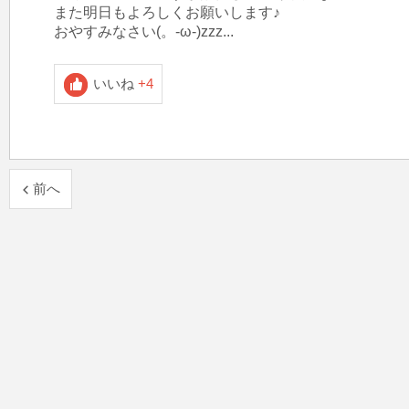
また明日もよろしくお願いします♪

おやすみなさい(。-ω-)zzz...
いいね
+4
前へ