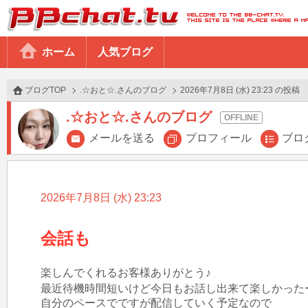
BBchatTV
ホーム
人気ブログ
ブログTOP
.☆おと☆.さんのブログ
2026年7月8日 (水) 23:23 の投稿
.☆おと☆.さんのブログ
メールを送る
プロフィール
ブロ
2026年7月8日 (水) 23:23
会話も
楽しんでくれるお客様ありがとう♪

最近待機時間短いけど今日もお話し出来て楽しかったー⸜(*ˊ
自分のペースでですが配信していく予定なので
