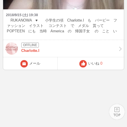
2018/9/15 (土) 19:38
RUKANOWA ♥ 小学生の頃 Charlotte.l も バービー フ
ァッション イラスト コンテスト で メダル 貰って
POPTEEN にも 当時 America の 帰国子女 の こと い
つも 一緒に いたから BYSEXUL の 投稿 で 掲載 された
り Å 他の 授賞歴 は 日本語では 危ないから 秘密
で。 。 。 (´-｀*) 花火 観たかった けれど 拉致
Charlotte.l
か 連絡取れなくて 暇だから BLOG 何回も この BLOG
も 消えるから 書き直し 面倒 ＾＾＾” 皆さん に 色々 御
心配 かけましたが 2番目の 旦那さん が 総て GAME
メール
いいね
0
や オモチャ に してくれて 私達も LOVE＆PLUSE て
ゆう オモチャ 〇 に されましたが 親の反対で 婚約指
輪 だけで 後は 色々な国の おみやげ でも それ 凄く深
い意味が あって・・・ 過去の 恋人のもの 総て
America の 孤児院 に 寄付 して 3人目の 旦那さん
に なる人 に 婚活 で あったけれど やっぱり 別れさ
せ ？？＾＾＾ でも こうして 妹 として ずっと 守
って 大切に してもらえて 色々 忘れていた MARS Å
の 記憶 とか 想い出させて 貰えて 連絡は 遮断 さ
れたけれど 本当に HAWAII の 兄 には 感謝の 気
持ち で いっぱい ♪ です (^_-)-☆ やっぱり
PAGE TOP