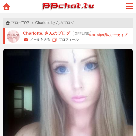
BBchatTV
ホー
メニ
ム
ュー
ブログTOP
Charlotte.lさんのブログ
Charlotte.lさんのブログ
2018年9月のアーカイブ
メールを送る
プロフィール