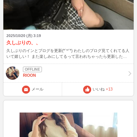
2025/10/20 (月) 3:19
久しぶりの、、
久しぶりのインとブログを更新(*´꒳`*) わたしのブログ見てくれてる人
いて嬉しい！ また楽しみにしてるって言われちゃったら更新したく
なっちゃうんだから(⸝⸝• •⸝⸝)（照） 最近は寒くなってきて着る服に困
っちゃう むちむちしてきたから服装に困る٩( `^´ )۶
RIOON
メール
いいね
+13