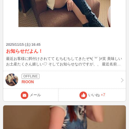
2025/11/15 (土) 16:45
お知らせだよん！
最近お客様に餌付けされてて むちむちしてきたぞ٩( `^´ )۶笑 美味しい
お土産たくさん嬉しい♡ そしてお知らせなのですが、、 最近名前と
画像をかえたよーー！ あと、直近のイン情報は プロフィールの下の
方に書いてあるので その日程を参考に見てくれたら嬉しいです- ̗̀( ˶'ᵕ'˶)
̖́- みんな体調気をつけてねー…I˙꒳​˙)
RIOON
メール
いいね
+7