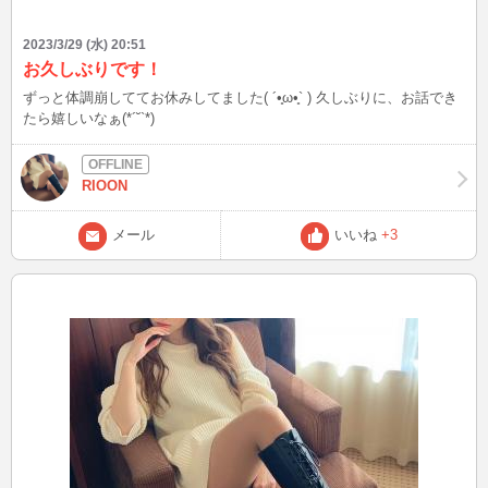
2023/3/29 (水) 20:51
お久しぶりです！
ずっと体調崩しててお休みしてました( ´•̥ω•̥` ) 久しぶりに、お話でき
たら嬉しいなぁ(*´˘`*)
RIOON
メール
いいね
+3