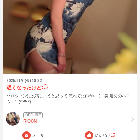
2025/11/7 (金) 18:22
遅くなったけどѼ
ハロウィンに投稿しようと思って 忘れてた(´>∀<｀)ゝ笑 遅めのハロ
ウィン(*`👅´*)
RIOON
メール
いいね
+15