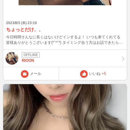
2023/8/3 (木) 23:10
ちょっとだけ、、
今日時間そんなに長くはないけどインするよ！ いつも来てくれてる
皆様ありがとうございます(*´꒳`*) タイミング合う方はお話できたら嬉
しいです！
RIOON
メール
いいね
+5