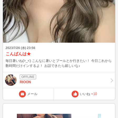
2023/7/26 (水) 23:56
こんばんは★
毎日暑いね(>_<) こんなに暑いとプールとか行きたい！ 今日これから
数時間だけインするよ！ お話できたら嬉しいな♪
RIOON
メール
いいね
+10