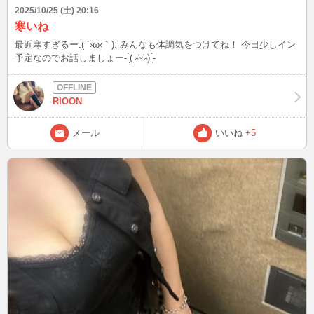
2025/10/25 (土) 20:16
寒いね
最近寒すぎるー:( ´›ω‹｀): みんなも体調気をつけてね！ 今日少しイン
予定なのでお話しましょー- ̗̀( ˶'ᵕ'˶) ̖́-
RIOON
メール
いいね
+5