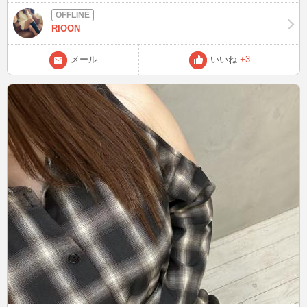
謝❤︎
RIOON
メール
いいね
+3