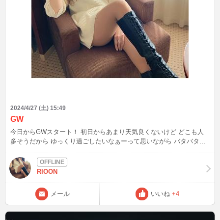
2024/4/27 (土) 15:49
GW
今日からGWスタート！ 初日からあまり天気良くないけど どこも人
多そうだから ゆっくり過ごしたいなぁーって思いながら バタバタし
ちゃってる(੭ ᐕ))笑 今日の夜と明日はイン予定なので いつも突然イ
ンしたりするけど いつもお話出来ない方とお話してた出来たら嬉し
いな(՞っ ̫ .՞)
RIOON
メール
いいね
+4