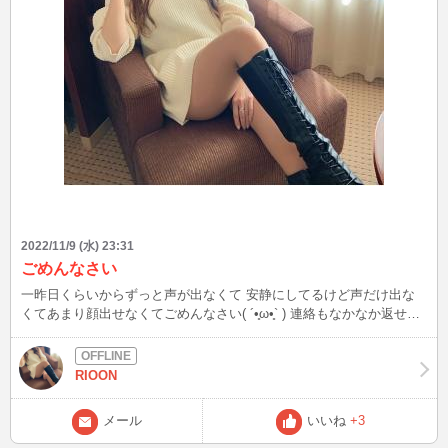
2022/11/9 (水) 23:31
ごめんなさい
一昨日くらいからずっと声が出なくて 安静にしてるけど声だけ出な
くてあまり顔出せなくてごめんなさい( ´•̥ω•̥` ) 連絡もなかなか返せな
くてごめんね、、 治ったらまた顔出すのでお待ち下さい！
RIOON
メール
いいね
+3