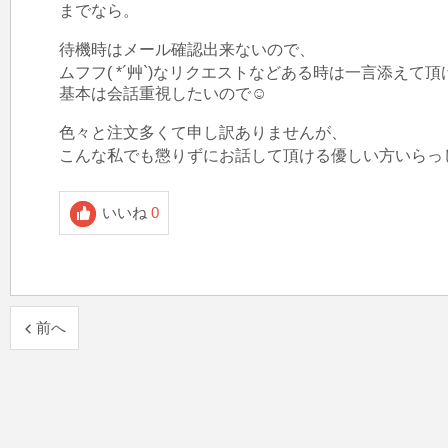
までなら。

待機時はメール確認出来ないので、

ムフフ( *´艸`)なリクエストなどある時は一言添えて頂ける
基本は会話重視したいので☺️

色々と注文多くて申し訳ありませんが、

いいね
0
前へ