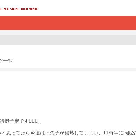
グ一覧
す🙇🏻‍♀️⸒⸒

;)ﾎｯと思ってたら今度は下の子が発熱してしまい、11時半に病