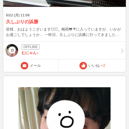
6/22 (月) 11:08
久しぶりの浜勝
皆様、おはようございます🙇🏻‍♀️⸒⸒ 梅雨🐸☔に入っていますが、いかが
お過ごしでしょうか… 一昨日、久しぶりに浜勝に行ってきました
(*^^*)私はオランダカツ、チキンカツ、野菜のフライの入った御膳を
注文 おろしカツと迷ったんですけど、 浜勝の秘伝のタレが美味しく
て こっちにしました(*^^*) すり鉢ついてくるんですよ。ごまを入れて
むにゃん♪
ガリガリとやりました笑 その、すったごまの中に秘伝のタレを 付け
合せのキャベツ、ご飯、味噌汁おかわり出来て、私はキャベツおかわ
メール
いいね
+2
りしましたよーꉂ🤭キャベツそのままでも食べてしまう方なんですけ
ど、ドレッシングもまた美味しくて(º﹃º) しっかり完食です✨✨ 家で
もとんかつ作るんですけど、やっぱりお店みたいにはいかない😅‪‪😅‪‪
たまにはいいですね。 朝からしょうもないブログすみませんでした
😅‪‪お付き合い頂きありがとうございます😊 時間があればインしてい
るかもしれませんので見かけましたらお話して下さると 嬉しいです
😀