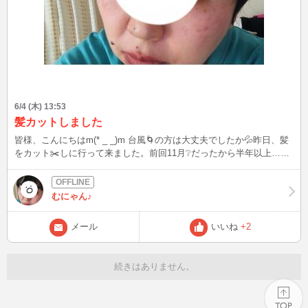
6/4 (木) 13:53
髪カットしました
皆様、こんにちはm(* _ _)m 台風🌀の方は大丈夫でしたか💦昨日、髪
をカット✂️しに行って来ました。前回11月❔だったから半年以上……
ずっとショートが多いので、少しでも長くなると何か重たい💦て感じ
ます 梅雨時期や湿気多いと、クセが凄くなり パーマかけてるみたい
になってしまいま す😰💦 顔出しなしでインしてますが、見てみたい
むにゃん♪
という方はメール頂けたらどのくらい短いか分かりますので(❁´ω`❁)
今から15時くらいまでならスタンバイ待機、もしくはインしようかな
メール
いいね
+2
と思ってい ますのでお時間ある方はお話出来たら嬉しいです(❁´ω`❁)
続きはありません。