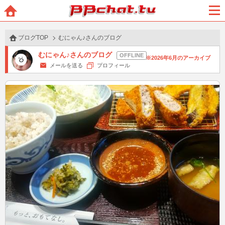
BBchatTV
ホー
メニ
ム
ュー
ブログTOP
むにゃん♪さんのブログ
むにゃん♪さんのブログ
2026年6月のアーカイブ
メールを送る
プロフィール