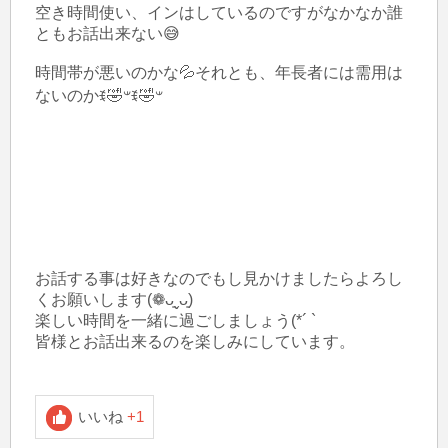
空き時間使い、インはしているのですがなかなか誰
ともお話出来ない😅

時間帯が悪いのかな💦それとも、年長者には需用は
ないのかꉂ🤣𐤔ꉂ🤣𐤔

お話する事は好きなのでもし見かけましたらよろし
くお願いします(❁ᴗ͈ˬᴗ͈)

楽しい時間を一緒に過ごしましょう(*´ `

皆様とお話出来るのを楽しみにしています。

いいね
+1