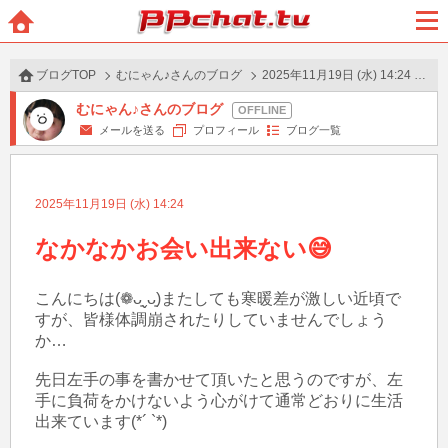
BBchatTV
ホー
メニ
ム
ュー
ブログTOP
むにゃん♪さんのブログ
2025年11月19日 (水) 14:24 の投稿
むにゃん♪さんのブログ
メールを送る
プロフィール
ブログ一覧
2025年11月19日 (水) 14:24
なかなかお会い出来ない😅
こんにちは(❁ᴗ͈ˬᴗ͈)またしても寒暖差が激しい近頃で
すが、皆様体調崩されたりしていませんでしょう
か…

先日左手の事を書かせて頂いたと思うのですが、左
手に負荷をかけないよう心がけて通常どおりに生活
出来ています(*´ `*)
