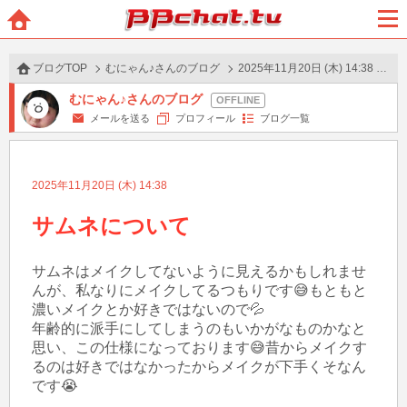
BBchatTV
ホー
メニ
ム
ュー
ブログTOP
むにゃん♪さんのブログ
2025年11月20日 (木) 14:38 の投稿
むにゃん♪さんのブログ
メールを送る
プロフィール
ブログ一覧
2025年11月20日 (木) 14:38
サムネについて
サムネはメイクしてないように見えるかもしれませ
んが、私なりにメイクしてるつもりです😅もともと
濃いメイクとか好きではないので💦

年齢的に派手にしてしまうのもいかがなものかなと
思い、この仕様になっております😅昔からメイクす
るのは好きではなかったからメイクが下手くそなん
です😭
