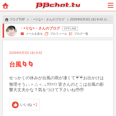
BBchatTV
ホー
メニ
ム
ュー
ブログTOP
・+りな+・さんのブログ
2026年6月3日 (水) 8:42 の投稿
・+りな+・さんのブログ
メールを送る
プロフィール
ブログ一覧
2026年6月3日 (水) 8:42
台風🌀🌀
せっかくの休みが台風の雨が凄くて☔☔お出かけは
無理そう｡·.＞△＜.·｡ｳﾜｧｧﾝ 皆さんのとこは台風の影
響大丈夫かな？気をつけて下さいね🥹🥹
いいね
+1