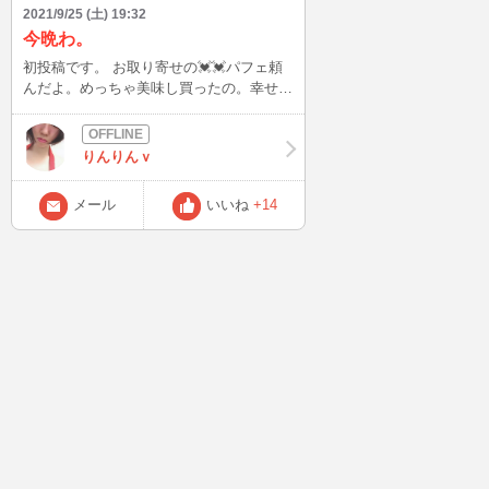
2021/9/25 (土) 19:32
今晩わ。
初投稿です。 お取り寄せの💓💓パフェ頼
んだよ。めっちゃ美味し買ったの。幸せ👌
👌 今日の19時30分からインするので、来
てね。待ってます。
りんりんｖ
メール
いいね
+14