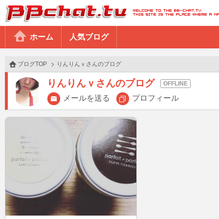
BBchatTV
ホーム
人気ブログ
ブログTOP
りんりんｖさんのブログ
りんりんｖさんのブログ
メールを送る
プロフィール