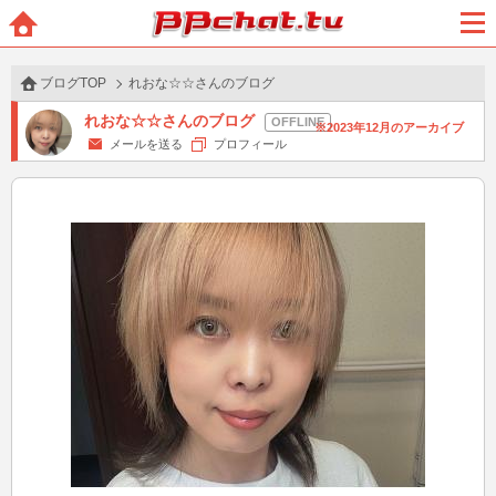
BBchatTV
ホー
メニ
ム
ュー
ブログTOP
れおな☆☆さんのブログ
れおな☆☆さんのブログ
2023年12月のアーカイブ
メールを送る
プロフィール