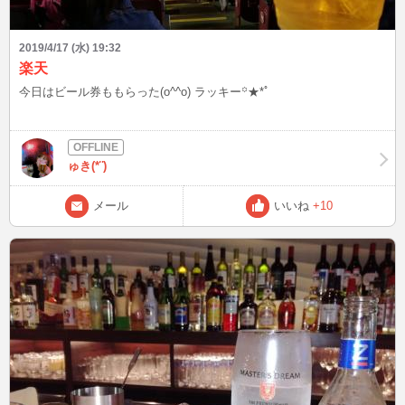
2019/4/17 (水) 19:32
楽天
今日はビール券ももらった(o^^o) ラッキー꙳★*ﾟ
ゅき(*¨)
メール
いいね
+10