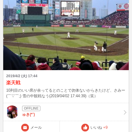
2019/4/2 (火) 17:44
楽天戦
10列目のいい席が余ってるとのことで勿体ないからきたけど、さみー
(￣▽￣;) 雪の中観戦なう(2019/04/02 17:44:39)（笑）
ゅき(*¨)
メール
いいね
+9