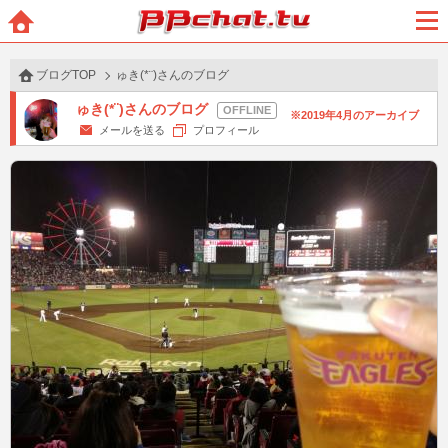
BBchatTV
ホー
メニ
ム
ュー
ブログTOP
ゅき(*¨)さんのブログ
ゅき(*¨)さんのブログ
2019年4月のアーカイブ
メールを送る
プロフィール