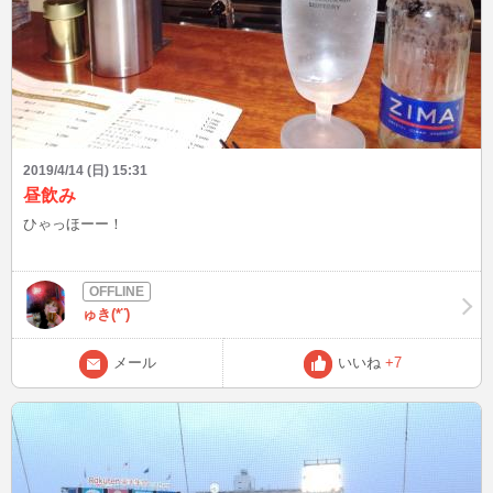
2019/4/14 (日) 15:31
昼飲み
ひゃっほーー！
ゅき(*¨)
メール
いいね
+7