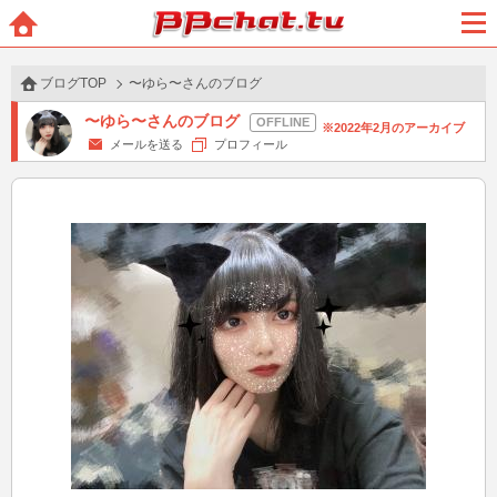
BBchatTV
ホー
メニ
ム
ュー
ブログTOP
〜ゆら〜さんのブログ
〜ゆら〜さんのブログ
2022年2月のアーカイブ
メールを送る
プロフィール