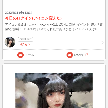
2022/2/11 (金) 13:14
今日のログイン(アイコン変えた)
アイコン変えました〜！ฅ•ω•ฅ FREE ZONE CHATイベント 10pt消費
後5分無料！ 11-13>終了!来てくれた方ありがとう♡ 15-17>次は15時!
21-23 24-26 います
〜ゆら〜
メール
いいね
+7