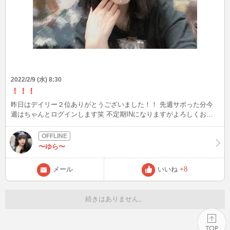
2022/2/9 (水) 8:30
！！！
昨日はデイリー２位ありがとうございました！！ 先週サボった分今
週はちゃんとログインします笑 不定期INになりますがよろしくお願
いします(＞＜)
〜ゆら〜
メール
いいね
+8
続きはありません。