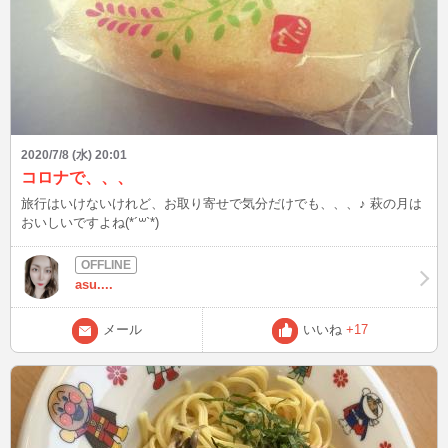
2020/7/8 (水) 20:01
コロナで、、、
旅行はいけないけれど、お取り寄せで気分だけでも、、、♪ 萩の月は
おいしいですよね(*´꒳`*)
asu....
メール
いいね
+17