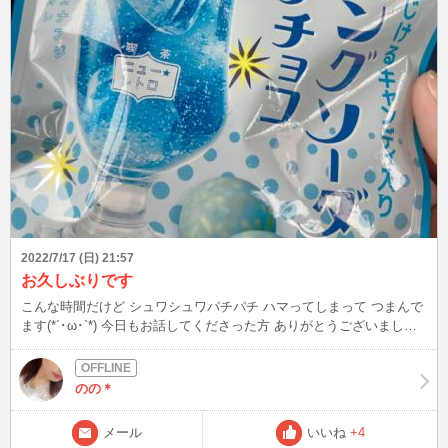
2022/7/17 (日) 21:57
お久しぶりです
こんな時間だけど シュワシュワパチパチ ハマってしまって つまんで
ます(*´･ω･`*) 今日もお話してくださった方 ありがとうございました(*
´ω｀*) 楽しかったです🎵
のの＊
メール
いいね
+4