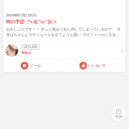
2024/8/5 (月) 19:23
INの予定･:*+.\(( °ω° ))/.:+
お久しぶりです＾＾ ずっと気まぐれにINしてしまっているので、 今
月はちゃんとスケジュールを立てようと思い プロフィールに入る時
間を書くようにしました！ （前も書いてたけど更新さえ出来ず） 長
い時間は入れないけど、こまめにIN出来るように 頑張ります∧( 'Θ'
)∧ いっぱいお喋りしたいので∧( 'Θ' )∧ 今週は 6日（火） 11:00〜
Maco
14:00ぐらい？※あまり昼に入ったことないのでチャレンジ！ 8日
（木） 16:00〜19:00 9日（金） 16:00〜19:00 暇ぷぅだったら早く
メール
いいね
+9
切り上げる可能性もあります笑 たくさんお話できますように♡
PAGE TOP