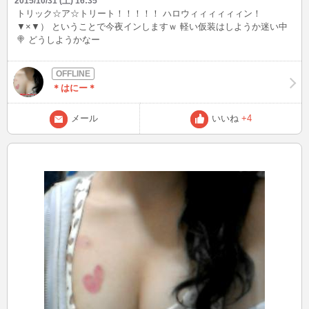
2015/10/31 (土) 16:35
トリック☆ア☆トリート！！！！！ ハロウィィィィィィン！
▼×▼） ということで今夜インしますｗ 軽い仮装はしようか迷い中
🍭 どうしようかなー
＊はにー＊
メール
いいね
+4