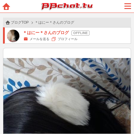
BBchatTV
ホー
メニ
ム
ュー
ブログTOP
＊はにー＊さんのブログ
＊はにー＊さんのブログ
メールを送る
プロフィール