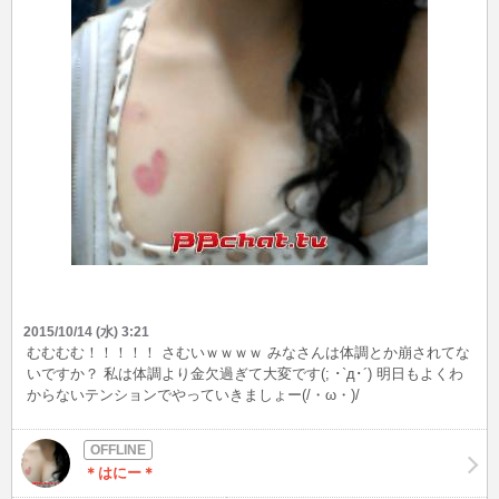
2015/10/14 (水) 3:21
むむむむ！！！！！ さむいｗｗｗｗ みなさんは体調とか崩されてな
いですか？ 私は体調より金欠過ぎて大変です(; ･`д･´) 明日もよくわ
からないテンションでやっていきましょー(/・ω・)/
＊はにー＊