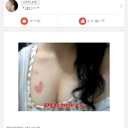
＊はにー＊
メール
いいね
+3