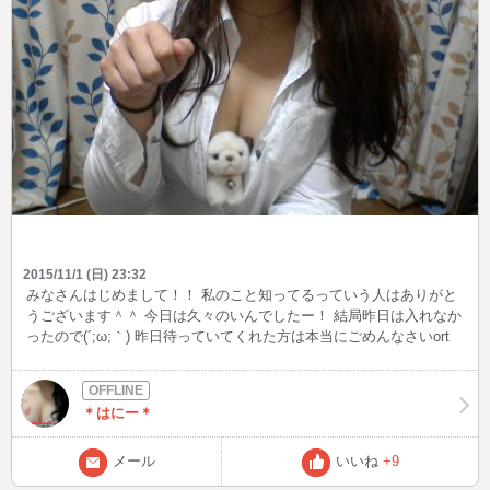
はですよ？ｗ 基本平日・休日ともに夜にいることが多いと思いま
す！ 見かけたらぜひ「はにー！」って声をかけてくれるとうれしい
です💛 ではでは！今日たくさんお話しをしてくださった方々ありが
とうございました(*'ω'*) 次回お会いできる方々楽しみにしてます
っ！！
2015/11/1 (日) 23:32
みなさんはじめまして！！ 私のこと知ってるっていう人はありがと
うございます＾＾ 今日は久々のいんでしたー！ 結局昨日は入れなか
ったので(´;ω;｀) 昨日待っていてくれた方は本当にごめんなさいort
さてさて、ハロウィンも終わっちゃいました。。。。 皆さんにお菓
子を貰いそびれたことだけが心残りです(;´･ω･) 終わってしまったの
は仕方ないので諦めますｗ みなさんにお願いののですが、 私は基本
＊はにー＊
顔・下半身はカメラの都合上お見せすることは できませんのでごり
ょうしょうください🙇 あくまでも、顔・下半身はですよ？ｗ 基本平
日・休日ともに夜にいることが多いと思います！ 見かけたらぜひ
メール
いいね
+9
「はにー！」って声をかけてくれるとうれしいです💛 ではでは！今