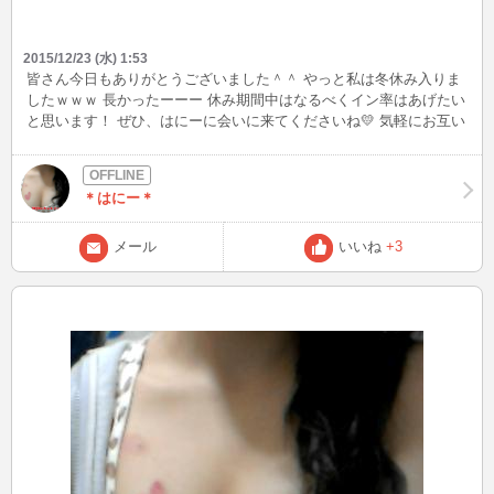
2015/12/23 (水) 1:53
皆さん今日もありがとうございました＾＾ やっと私は冬休み入りま
したｗｗｗ 長かったーーー 休み期間中はなるべくイン率はあげたい
と思います！ ぜひ、はにーに会いに来てくださいね💛 気軽にお互い
が楽しくがモットーなので楽しくチャットしましょう(*￣0￣)/ オゥ
ッ!! そういえばこの前もこもこの耳当て買ったのであげておきます
ｗ 友達にはわんこだって笑われましたｗ
＊はにー＊
メール
いいね
+3