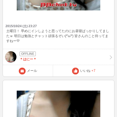
2015/10/24 (土) 23:27
土曜日！ 早めにインしようと思ってたのにお昼寝ばっかりしてまし
たｗ 明日は勉強とチャット頑張るぞい(*'ω'*) 皆さんのこと待ってま
すねー💛
＊はにー＊
メール
いいね
+7